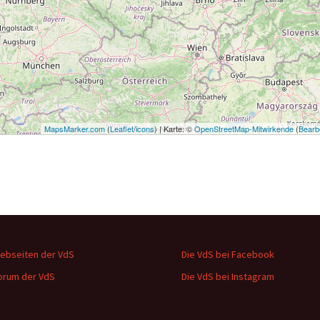
MapsMarker.com
(
Leaflet
/
icons
) | Karte: ©
OpenStreetMap-Mitwirkende
(
Bearb
ebseiten der VdS
Die VdS bei Facebook
orum der VdS
Die VdS bei Instagram