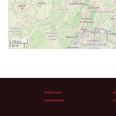
100 km
50 mi
Impressum
W
Datenschutz
F