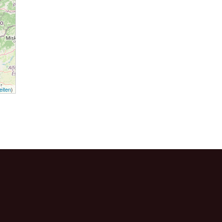
eiten
)