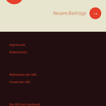
→
Neuere Beiträge
Impressum
Datenschutz
Webseiten der VdS
Forum der VdS
Die VdS bei Facebook