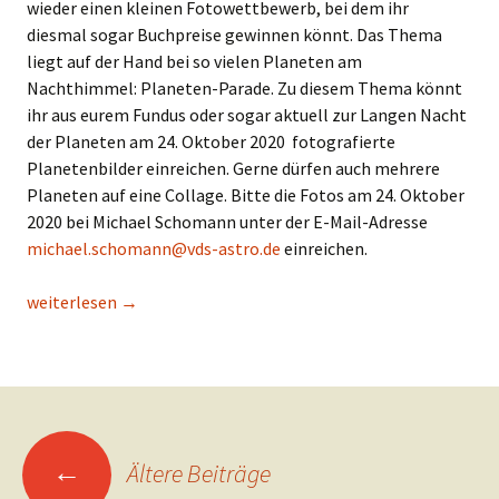
wieder einen kleinen Fotowettbewerb, bei dem ihr
diesmal sogar Buchpreise gewinnen könnt. Das Thema
liegt auf der Hand bei so vielen Planeten am
Nachthimmel: Planeten-Parade. Zu diesem Thema könnt
ihr aus eurem Fundus oder sogar aktuell zur Langen Nacht
der Planeten am 24. Oktober 2020 fotografierte
Planetenbilder einreichen. Gerne dürfen auch mehrere
Planeten auf eine Collage. Bitte die Fotos am 24. Oktober
2020 bei Michael Schomann unter der E-Mail-Adresse
michael.schomann@vds-astro.de
einreichen.
Fotowettbewerb „Planeten-Parade“ zur Langen Nacht der Pl
weiterlesen
→
Beitragsnavigation
←
Ältere Beiträge