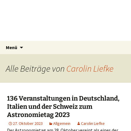
Zum
Suchen
Menü
Inhalt
nach:
springen
Alle Beiträge von
Carolin Liefke
136 Veranstaltungen in Deutschland,
Italien und der Schweiz zum
Astronomietag 2023
27. Oktober 2023
Allgemein
Carolin Liefke
Der Astronomietag am 28. Oktober vereint als eines der