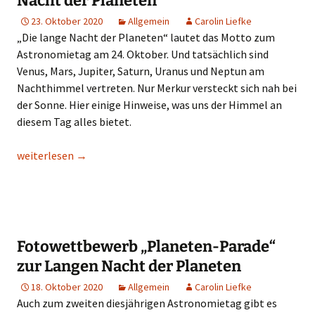
Nacht der Planeten
23. Oktober 2020
Allgemein
Carolin Liefke
„Die lange Nacht der Planeten“ lautet das Motto zum
Astronomietag am 24. Oktober. Und tatsächlich sind
Venus, Mars, Jupiter, Saturn, Uranus und Neptun am
Nachthimmel vertreten. Nur Merkur versteckt sich nah bei
der Sonne. Hier einige Hinweise, was uns der Himmel an
diesem Tag alles bietet.
Beobachtungshinweise für die Lange Nacht der Planeten
weiterlesen
→
Fotowettbewerb „Planeten-Parade“
zur Langen Nacht der Planeten
18. Oktober 2020
Allgemein
Carolin Liefke
Auch zum zweiten diesjährigen Astronomietag gibt es